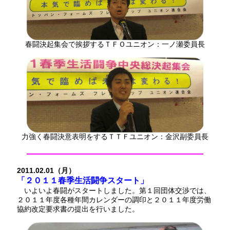
春闘決起集会で挨拶するＴＦＯユニオン：一ノ瀬委員長
力強く春闘決意表明をするＴＴＦユニオン：金沢副委員長
2011.02.01（月）
「２０１１春季生活闘争スタート」
いよいよ春闘がスタートしました。第１回団体交渉では、
２０１１年度各種年間カレンダーの調印と２０１１年度労働
協約改定要求書の提出を行いました。