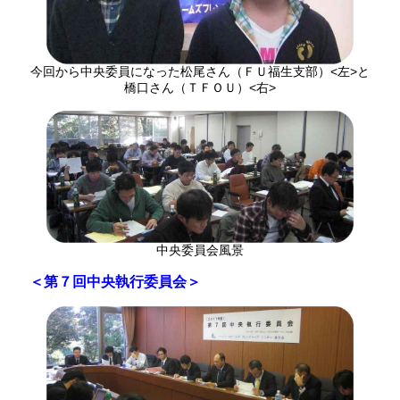
今回から中央委員になった松尾さん（ＦＵ福生支部）<左>と
橋口さん（ＴＦＯＵ）<右>
中央委員会風景
＜第７回中央執行委員会＞