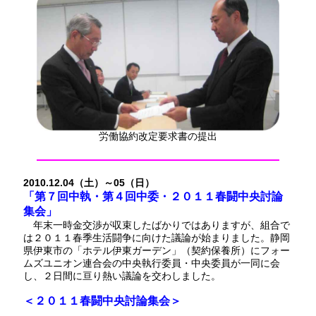
労働協約改定要求書の提出
2010.12.04（土）～05（日）
「第７回中執・第４回中委・２０１１春闘中央討論
集会」
年末一時金交渉が収束したばかりではありますが、組合で
は２０１１春季生活闘争に向けた議論が始まりました。静岡
県伊東市の「ホテル伊東ガーデン」（契約保養所）にフォー
ムズユニオン連合会の中央執行委員・中央委員が一同に会
し、２日間に亘り熱い議論を交わしました。
＜２０１１春闘中央討論集会＞