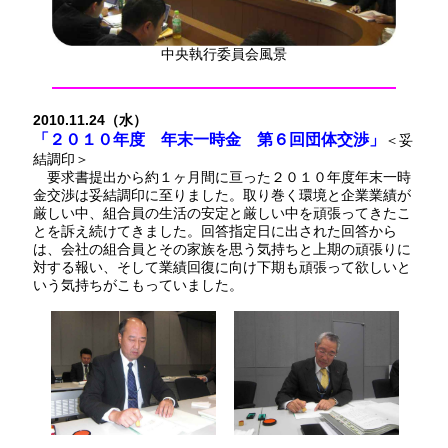
中央執行委員会風景
2010.11.24（水）
「２０１０年度 年末一時金 第６回団体交渉」
＜妥
結調印＞
要求書提出から約１ヶ月間に亘った２０１０年度年末一時
金交渉は妥結調印に至りました。取り巻く環境と企業業績が
厳しい中、組合員の生活の安定と厳しい中を頑張ってきたこ
とを訴え続けてきました。回答指定日に出された回答から
は、会社の組合員とその家族を思う気持ちと上期の頑張りに
対する報い、そして業績回復に向け下期も頑張って欲しいと
いう気持ちがこもっていました。