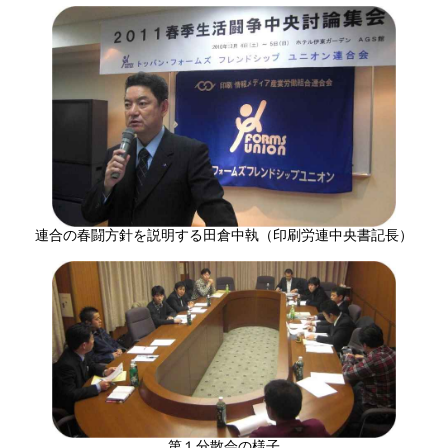
連合の春闘方針を説明する田倉中執（印刷労連中央書記長）
第１分散会の様子